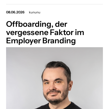
Vila Vita Pannonia
08.06.2026
kununu
Downloads
Offboarding, der
Über uns
vergessene Faktor im
Employer Branding
Kontakt