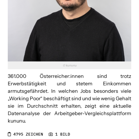
kununu
Leica
Linde Verlag
Lucky Car
Mandarin Oriental Vienna
© kununu
Mer Austria
361.000 Österreicher:innen sind trotz
Erwerbstätigkeit und stetem Einkommen
SOLUTO
armutsgefährdet. In welchen Jobs besonders viele
„Working Poor“ beschäftigt sind und wie wenig Gehalt
TiPOS
sie im Durchschnitt erhalten, zeigt eine aktuelle
Datenanalyse der Arbeitgeber-Vergleichsplattform
Venionaire Capital AG
kununu.
VinziRast
4795 ZEICHEN
1 BILD
YIELD