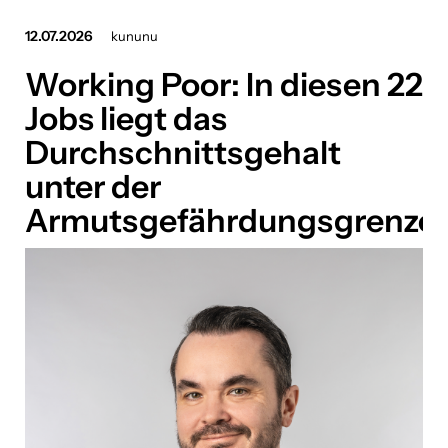
Bookbot
12.07.2026
kununu
Working Poor: In diesen 22
Brantner green solutions
Jobs liegt das
CONDA Capital
Durchschnittsgehalt
Confiserie Heindl
unter der
DOCH!
Armutsgefährdungsgrenze
EPH Group
Frachtmeister
fussballreisen.com
Huawei Austria
iteratec
Kia Österreich