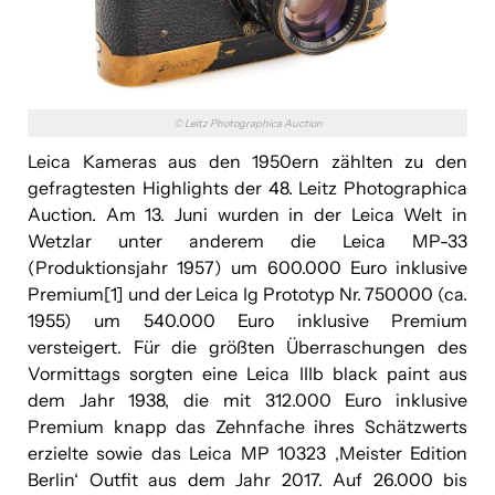
kununu
Leica
© Leitz Photographica Auction
Linde Verlag
Leica Kameras aus den 1950ern zählten zu den
Lucky Car
gefragtesten Highlights der 48. Leitz Photographica
Auction. Am 13. Juni wurden in der Leica Welt in
Mandarin Oriental Vienna
Wetzlar unter anderem die Leica MP-33
(Produktionsjahr 1957) um 600.000 Euro inklusive
Mer Austria
Premium[1] und der Leica Ig Prototyp Nr. 750000 (ca.
SOLUTO
1955) um 540.000 Euro inklusive Premium
versteigert. Für die größten Überraschungen des
TiPOS
Vormittags sorgten eine Leica IIIb black paint aus
dem Jahr 1938, die mit 312.000 Euro inklusive
Venionaire Capital AG
Premium knapp das Zehnfache ihres Schätzwerts
VinziRast
erzielte sowie das Leica MP 10323 ‚Meister Edition
Berlin‘ Outfit aus dem Jahr 2017. Auf 26.000 bis
YIELD