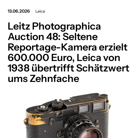
Bookbot
13.06.2026
Leica
Leitz Photographica
Brantner green solutions
Auction 48: Seltene
CONDA Capital
Reportage-Kamera erzielt
Confiserie Heindl
600.000 Euro, Leica von
DOCH!
1938 übertrifft Schätzwert
EPH Group
ums Zehnfache
Frachtmeister
fussballreisen.com
Huawei Austria
iteratec
Kia Österreich