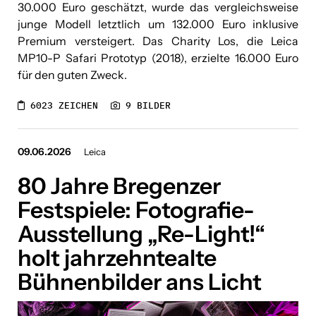
30.000 Euro geschätzt, wurde das vergleichsweise
junge Modell letztlich um 132.000 Euro inklusive
Vila Vita Pannonia
Premium versteigert. Das Charity Los, die Leica
Downloads
MP10-P Safari Prototyp (2018), erzielte 16.000 Euro
für den guten Zweck.
Über uns
6023 ZEICHEN
9 BILDER
Kontakt
09.06.2026
Leica
80 Jahre Bregenzer
Festspiele: Fotografie-
Ausstellung „Re-Light!“
holt jahrzehntealte
Bühnenbilder ans Licht