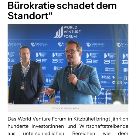
Bürokratie schadet dem
Vila Vita Pannonia
Standort“
Downloads
Über uns
Kontakt
© World Venture Forum
Das World Venture Forum in Kitzbühel bringt jährlich
hunderte Investor:innen und Wirtschaftstreibende
aus unterschiedlichen Bereichen wie dem