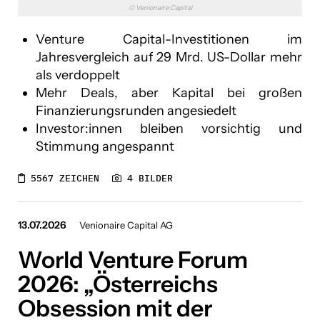
© Venionaire Capital
kununu
Venture Capital-Investitionen im
Leica
Jahresvergleich auf 29 Mrd. US-Dollar mehr
als verdoppelt
Linde Verlag
Mehr Deals, aber Kapital bei großen
Finanzierungsrunden angesiedelt
Lucky Car
Investor:innen bleiben vorsichtig und
Mandarin Oriental Vienna
Stimmung angespannt
Mer Austria
5567 ZEICHEN
4 BILDER
SOLUTO
13.07.2026
Venionaire Capital AG
TiPOS
World Venture Forum
Venionaire Capital AG
2026: „Österreichs
VinziRast
Obsession mit der
YIELD