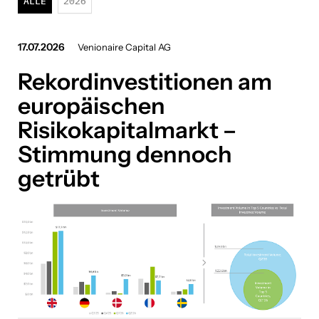
ALLE
2026
Bookbot
17.07.2026
Venionaire Capital AG
Brantner green solutions
Rekordinvestitionen am
CONDA Capital
europäischen
Confiserie Heindl
Risikokapitalmarkt –
DOCH!
Stimmung dennoch
EPH Group
getrübt
Frachtmeister
fussballreisen.com
Huawei Austria
iteratec
Kia Österreich