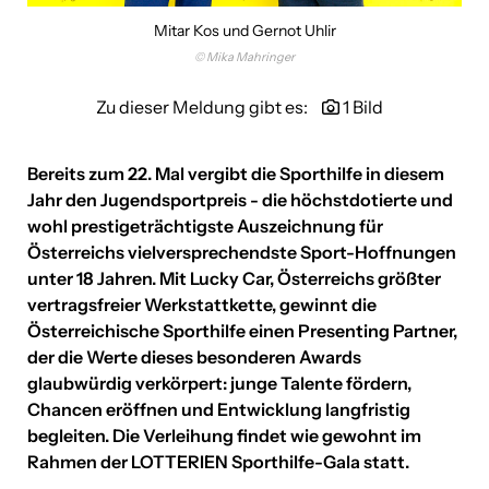
Mitar Kos und Gernot Uhlir
kununu
© Mika Mahringer
Leica
Zu dieser Meldung gibt es:
1 Bild
Linde Verlag
Bereits zum 22. Mal vergibt die Sporthilfe in diesem
Lucky Car
Jahr den Jugendsportpreis - die höchstdotierte und
Mandarin Oriental Vienna
wohl prestigeträchtigste Auszeichnung für
Österreichs vielversprechendste Sport-Hoffnungen
Mer Austria
unter 18 Jahren. Mit Lucky Car, Österreichs größter
vertragsfreier Werkstattkette, gewinnt die
SOLUTO
Österreichische Sporthilfe einen Presenting Partner,
TiPOS
der die Werte dieses besonderen Awards
glaubwürdig verkörpert: junge Talente fördern,
Venionaire Capital AG
Chancen eröffnen und Entwicklung langfristig
begleiten. Die Verleihung findet wie gewohnt im
VinziRast
Rahmen der LOTTERIEN Sporthilfe-Gala statt.
YIELD