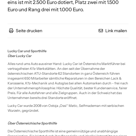
eins ist mit 2.500 Euro dotiert, Platz zwei mit 1.500
Euro und Rang drei mit 1.000 Euro.
Seite drucken
Link mailen
Lucky Car und Sporthilfe
Über Lucky Car
Alles rund ums Auto aus einer Hand: Lucky Car ist Österreichs Marktführer bei
vertragsfreien Kfz-Werkstätten. An den seit der Übernahme der
österreichischen ATU-Standorte 62 Standorten in ganz Österreich führen
insgesamt 650 Mitarbeiter sämtliche Reparaturen in den Bereichen Lack &
Karosserie, Kfz-Mechanik und Autoglas bei allen Automarken durch - frei nach
der Unternehmensphilosophie: Höchste Qualität, bester Kundenservice, fairer
Preis. Für alle Autofahrer und alle Zielgruppen. Auch in der Schweiz hat das
Unternehmen bereits drei Standorte eröffnet.
Lucky Car wurde 2008 von Ostoja „Ossi“ Matic, Selfmademan mit serbischen
Wurzeln, gegründet.
Über Österreichische Sporthilfe
Die Österreichische Sporthilfe ist eine gemeinnützige und unabhängige