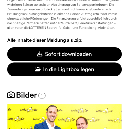
Organisation. Sie leistet durch ihre finanzielle und ideelle Unterstützung einen
wichtigen Beitrag zur sozialen Absicherung von SpitzensportlerInnen. Die
Zuwendungen werden unbürokratisch und nicht-zweckgebunden nach
Erfüllung von Leistungskriterien zuerkannt. Seinen Auftrag erfüllt der Verein
ohne staatliche Förderungen. Die Finanzierung erfolgt ausschließlich durch
nachhaltige Partnerschaften mit der Wirtschaft, Benefizveranstaltungen –
allen voran die LOTTERIEN Sporthilfe-Gala - und Fundraising-Aktivitäten.
Alle Inhalte dieser Meldung als .zip:
Sofort downloaden
In die Lightbox legen
Bilder
1