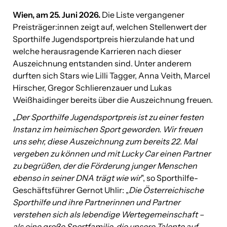
Wien, am 25. Juni 2026.
Die Liste vergangener
Vila Vita Pannonia
Preisträger:innen zeigt auf, welchen Stellenwert der
Sporthilfe Jugendsportpreis hierzulande hat und
Downloads
welche herausragende Karrieren nach dieser
Über uns
Auszeichnung entstanden sind. Unter anderem
durften sich Stars wie Lilli Tagger, Anna Veith, Marcel
Kontakt
Hirscher, Gregor Schlierenzauer und Lukas
Weißhaidinger bereits über die Auszeichnung freuen.
„
Der Sporthilfe Jugendsportpreis ist zu einer festen
Instanz im heimischen Sport geworden. Wir freuen
uns sehr, diese Auszeichnung zum bereits 22. Mal
vergeben zu können und mit Lucky Car einen Partner
zu begrüßen, der die Förderung junger Menschen
ebenso in seiner DNA trägt wie wir
", so Sporthilfe-
Geschäftsführer Gernot Uhlir: „
Die Österreichische
Sporthilfe und ihre Partnerinnen und Partner
verstehen sich als lebendige Wertegemeinschaft –
als eine große Sportfamilie, die unsere Talente auf