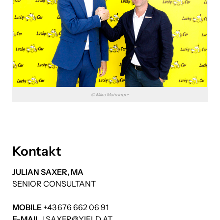
© Mika Mahringer
Kontakt
JULIAN SAXER, MA
SENIOR CONSULTANT
MOBILE
+43 676 662 06 91
E-MAIL
J.SAXER@YIELD.AT