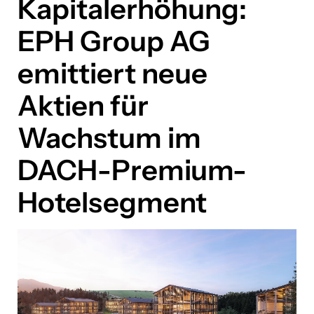
Kapitalerhöhung:
Bookbot
EPH Group AG
Brantner green solutions
emittiert neue
CONDA Capital
Aktien für
Confiserie Heindl
Wachstum im
DOCH!
DACH-Premium-
EPH Group
Hotelsegment
Frachtmeister
fussballreisen.com
Huawei Austria
iteratec
Kia Österreich