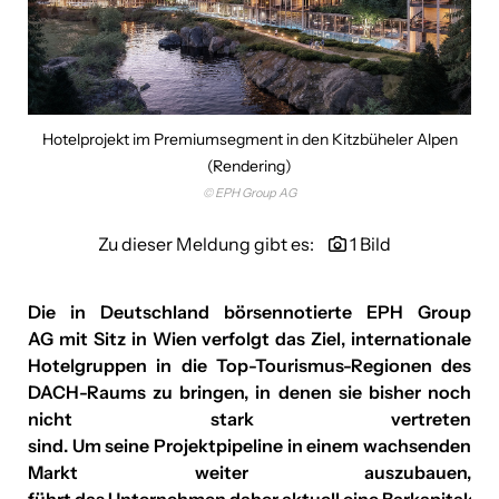
kununu
Leica
Linde Verlag
Hotelprojekt im Premiumsegment in den Kitzbüheler Alpen
(Rendering)
Lucky Car
© EPH Group AG
Mandarin Oriental Vienna
Zu dieser Meldung gibt es:
1 Bild
Mer Austria
Die in Deutschland börsennotierte
EPH Group
SOLUTO
AG
mit Sitz in Wien verfolgt das Ziel, internationale
TiPOS
Hotelgruppen in die Top-Tourismus-Regionen des
DACH-Raums zu bringen, in denen sie bisher noch
Venionaire Capital AG
nicht stark vertreten
sind. Um seine Projektpipeline in einem wachsenden
VinziRast
Markt weiter auszubauen,
führt das Unternehmen daher aktuell eine
Barkapitaler
YIELD